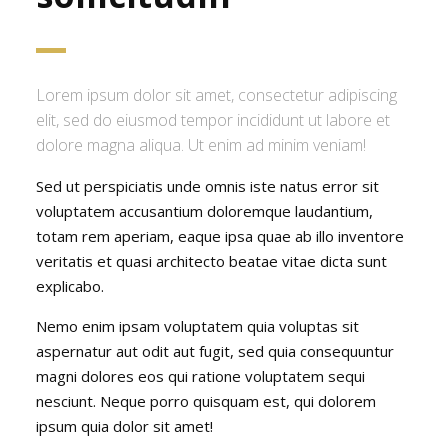
Lorem ipsum dolor sit amet, consectetur adipiscing
elit, sed do eiusmod tempor incididunt ut labore et
dolore magna aliqua. Ut enim ad minim veniam!
Sed ut perspiciatis unde omnis iste natus error sit
voluptatem accusantium doloremque laudantium,
totam rem aperiam, eaque ipsa quae ab illo inventore
veritatis et quasi architecto beatae vitae dicta sunt
explicabo.
Nemo enim ipsam voluptatem quia voluptas sit
aspernatur aut odit aut fugit, sed quia consequuntur
magni dolores eos qui ratione voluptatem sequi
nesciunt. Neque porro quisquam est, qui dolorem
ipsum quia dolor sit amet!