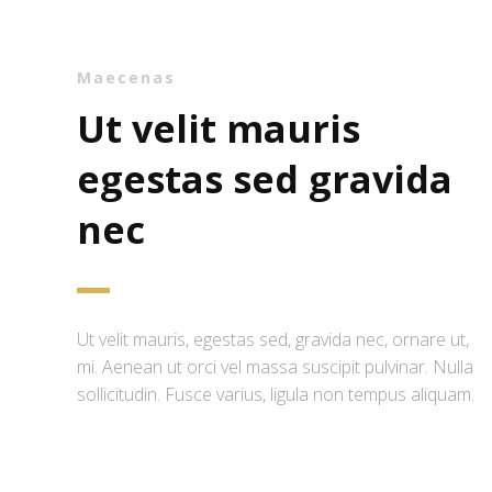
Maecenas
Ut velit mauris
egestas sed gravida
nec
Ut velit mauris, egestas sed, gravida nec, ornare ut,
mi. Aenean ut orci vel massa suscipit pulvinar. Nulla
sollicitudin. Fusce varius, ligula non tempus aliquam.