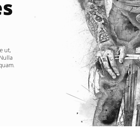
es
e ut,
 Nulla
iquam.